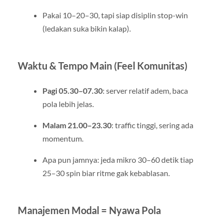
Pakai 10–20–30, tapi siap disiplin stop-win
(ledakan suka bikin kalap).
Waktu & Tempo Main (Feel Komunitas)
Pagi 05.30–07.30
: server relatif adem, baca
pola lebih jelas.
Malam 21.00–23.30
: traffic tinggi, sering ada
momentum.
Apa pun jamnya: jeda mikro 30–60 detik tiap
25–30 spin biar ritme gak kebablasan.
Manajemen Modal = Nyawa Pola