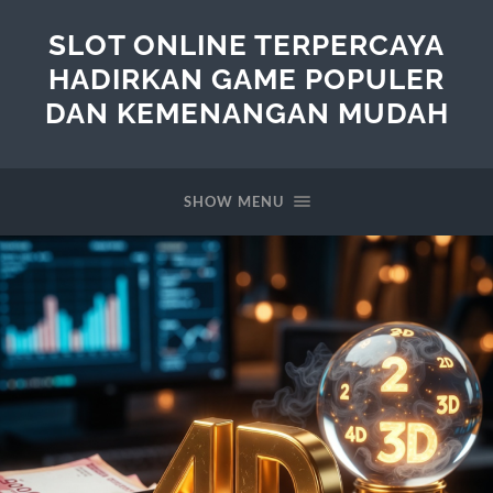
SLOT ONLINE TERPERCAYA
HADIRKAN GAME POPULER
DAN KEMENANGAN MUDAH
SHOW MENU