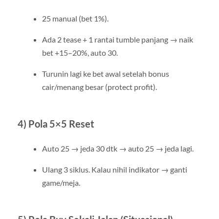
25 manual (bet 1%).
Ada 2 tease + 1 rantai tumble panjang → naik
bet +15–20%, auto 30.
Turunin lagi ke bet awal setelah bonus
cair/menang besar (protect profit).
4) Pola 5×5 Reset
Auto 25 → jeda 30 dtk → auto 25 → jeda lagi.
Ulang 3 siklus. Kalau nihil indikator → ganti
game/meja.