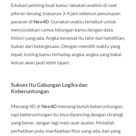
Edukasi penting buat kamu: lakukan analisis di saat
pikiran tenang, biasanya 3-4 jam sebelum penutupan
pasaran di
Nex4D
. Gunakan waktu tersebut untuk
mencocokkan rumus hitungan kamu dengan data
histori yang ada. Angka keramat itu lahir dari ketelitian,
bukan dari ketergesaan. Dengan memilih waktu yang
tepat, insting kamu terhadap angka-angka yang bakal
keluar akan jauh lebih tajam.
Sukses Itu Gabungan Logika dan
Keberuntungan
Menang 4D di
Nex4D
memang butuh keberuntungan,
tapi keberuntungan itu bisa dipancing dengan strategi
yang benar. Jangan lagi main asal-asalan. Mulailah
perhatikan pola, manfaatkan fitur yang ada, dan yang