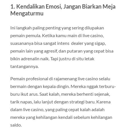
1. Kendalikan Emosi, Jangan Biarkan Meja
Mengaturmu
Ini langkah paling penting yang sering dilupakan
pemain pemula. Ketika kamu main di live casino,
suasananya bisa sangat intens dealer yang sigap,
pemain lain yang agresif, dan putaran yang cepat bisa
bikin adrenalin naik. Tapi justru di situ letak
tantangannya.
Pemain profesional di rajamenang live casino selalu
bermain dengan kepala dingin. Mereka nggak terburu-
buru ikut arus. Saat kalah, mereka berhenti sejenak,
tarik napas, lalu lanjut dengan strategi baru. Karena
dalam live casino, yang paling cepat kalah adalah
mereka yang kehilangan kendali sebelum kehilangan
saldo.