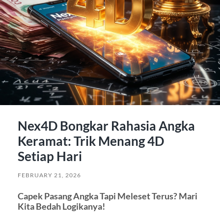
Nex4D Bongkar Rahasia Angka
Keramat: Trik Menang 4D
Setiap Hari
FEBRUARY 21, 2026
Capek Pasang Angka Tapi Meleset Terus? Mari
Kita Bedah Logikanya!