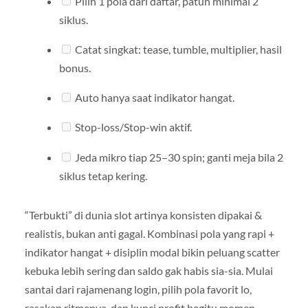
Pilih 1 pola dari daftar, patuh minimal 2
siklus.
Catat singkat: tease, tumble, multiplier, hasil
bonus.
Auto hanya saat indikator hangat.
Stop-loss/Stop-win aktif.
Jeda mikro tiap 25–30 spin; ganti meja bila 2
siklus tetap kering.
“Terbukti” di dunia slot artinya konsisten dipakai &
realistis, bukan anti gagal. Kombinasi pola yang rapi +
indikator hangat + disiplin modal bikin peluang scatter
kebuka lebih sering dan saldo gak habis sia-sia. Mulai
santai dari rajamenang login, pilih pola favorit lo,
rasakan ritmenya, dan kunci profit begitu momen