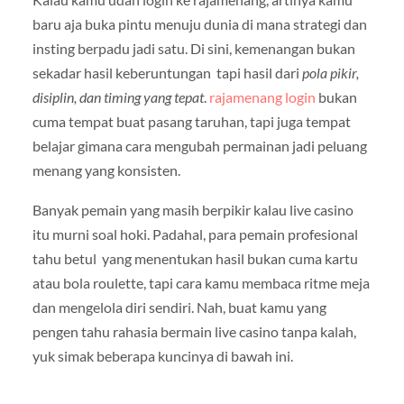
baru aja buka pintu menuju dunia di mana strategi dan
insting berpadu jadi satu. Di sini, kemenangan bukan
sekadar hasil keberuntungan tapi hasil dari
pola pikir,
disiplin, dan timing yang tepat
.
rajamenang login
bukan
cuma tempat buat pasang taruhan, tapi juga tempat
belajar gimana cara mengubah permainan jadi peluang
menang yang konsisten.
Banyak pemain yang masih berpikir kalau live casino
itu murni soal hoki. Padahal, para pemain profesional
tahu betul yang menentukan hasil bukan cuma kartu
atau bola roulette, tapi cara kamu membaca ritme meja
dan mengelola diri sendiri. Nah, buat kamu yang
pengen tahu rahasia bermain live casino tanpa kalah,
yuk simak beberapa kuncinya di bawah ini.