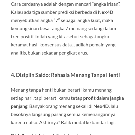
Cara cerdasnya adalah dengan mencari “angka irisan”.
Kalau ada tiga sumber prediksi berbeda di
Nex4D
menyebutkan angka “7” sebagai angka kuat, maka
kemungkinan besar angka 7 memang sedang dalam
tren positif. Inilah yang kita sebut sebagai angka
keramat hasil konsensus data. Jadilah pemain yang
analitis, bukan sekadar pengikut arus.
4. Disiplin Saldo: Rahasia Menang Tanpa Henti
Menang tanpa henti bukan berarti kamu menang
setiap hari, tapi berarti kamu
tetap profit dalam jangka
panjang
. Banyak orang menang sekali di
Nex4D
, lalu
besoknya langsung pasang semua kemenangannya
karena nafsu. Akhirnya? Balik modal ke bandar lagi.