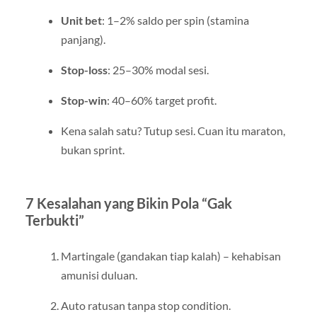
Unit bet
: 1–2% saldo per spin (stamina
panjang).
Stop-loss
: 25–30% modal sesi.
Stop-win
: 40–60% target profit.
Kena salah satu? Tutup sesi. Cuan itu maraton,
bukan sprint.
7 Kesalahan yang Bikin Pola “Gak
Terbukti”
Martingale (gandakan tiap kalah) – kehabisan
amunisi duluan.
Auto ratusan tanpa stop condition.