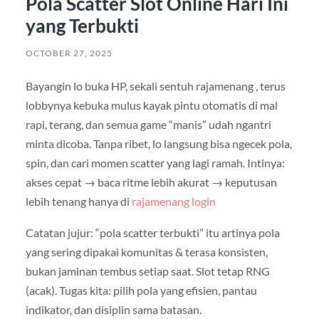
Pola Scatter Slot Online Hari Ini
yang Terbukti
OCTOBER 27, 2025
Bayangin lo buka HP, sekali sentuh rajamenang , terus
lobbynya kebuka mulus kayak pintu otomatis di mal
rapi, terang, dan semua game “manis” udah ngantri
minta dicoba. Tanpa ribet, lo langsung bisa ngecek pola,
spin, dan cari momen scatter yang lagi ramah. Intinya:
akses cepat → baca ritme lebih akurat → keputusan
lebih tenang hanya di
rajamenang login
Catatan jujur: “pola scatter terbukti” itu artinya pola
yang sering dipakai komunitas & terasa konsisten,
bukan jaminan tembus setiap saat. Slot tetap RNG
(acak). Tugas kita: pilih pola yang efisien, pantau
indikator, dan disiplin sama batasan.