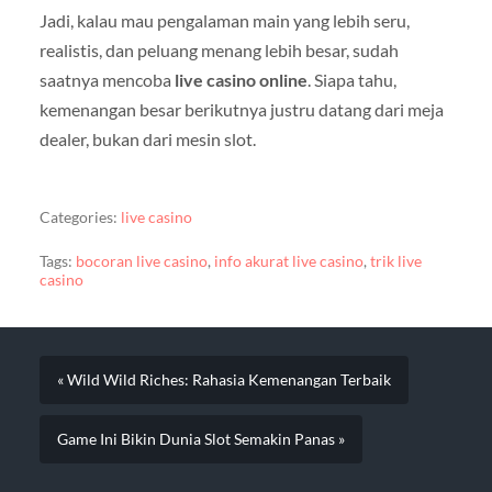
Jadi, kalau mau pengalaman main yang lebih seru,
realistis, dan peluang menang lebih besar, sudah
saatnya mencoba
live casino online
. Siapa tahu,
kemenangan besar berikutnya justru datang dari meja
dealer, bukan dari mesin slot.
Categories:
live casino
Tags:
bocoran live casino
,
info akurat live casino
,
trik live
casino
« Wild Wild Riches: Rahasia Kemenangan Terbaik
Game Ini Bikin Dunia Slot Semakin Panas »