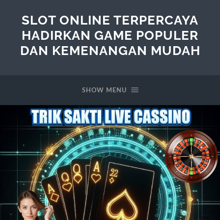
SLOT ONLINE TERPERCAYA
HADIRKAN GAME POPULER
DAN KEMENANGAN MUDAH
SHOW MENU