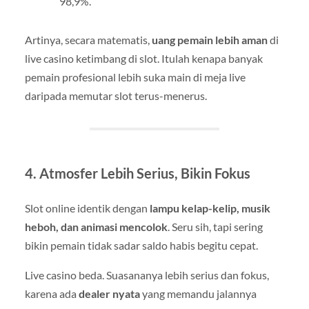
98,9%.
Artinya, secara matematis,
uang pemain lebih aman
di
live casino ketimbang di slot. Itulah kenapa banyak
pemain profesional lebih suka main di meja live
daripada memutar slot terus-menerus.
4. Atmosfer Lebih Serius, Bikin Fokus
Slot online identik dengan
lampu kelap-kelip, musik
heboh, dan animasi mencolok
. Seru sih, tapi sering
bikin pemain tidak sadar saldo habis begitu cepat.
Live casino beda. Suasananya lebih serius dan fokus,
karena ada
dealer nyata
yang memandu jalannya