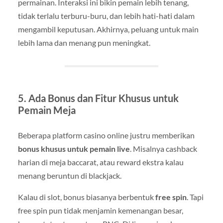
permainan. Interaksi ini bikin pemain lebih tenang,
tidak terlalu terburu-buru, dan lebih hati-hati dalam
mengambil keputusan. Akhirnya, peluang untuk main
lebih lama dan menang pun meningkat.
5. Ada Bonus dan Fitur Khusus untuk
Pemain Meja
Beberapa platform casino online justru memberikan
bonus khusus untuk pemain live
. Misalnya cashback
harian di meja baccarat, atau reward ekstra kalau
menang beruntun di blackjack.
Kalau di slot, bonus biasanya berbentuk
free spin
. Tapi
free spin pun tidak menjamin kemenangan besar,