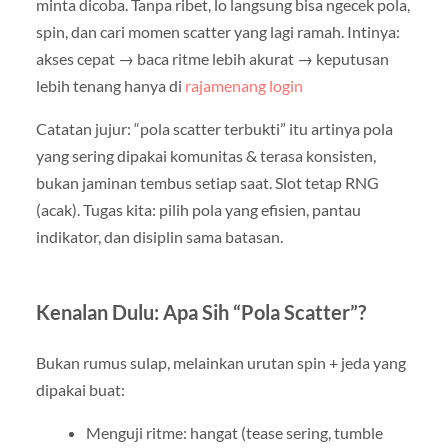
minta dicoba. Tanpa ribet, lo langsung bisa ngecek pola,
spin, dan cari momen scatter yang lagi ramah. Intinya:
akses cepat → baca ritme lebih akurat → keputusan
lebih tenang hanya di
rajamenang login
Catatan jujur: “pola scatter terbukti” itu artinya pola
yang sering dipakai komunitas & terasa konsisten,
bukan jaminan tembus setiap saat. Slot tetap RNG
(acak). Tugas kita: pilih pola yang efisien, pantau
indikator, dan disiplin sama batasan.
Kenalan Dulu: Apa Sih “Pola Scatter”?
Bukan rumus sulap, melainkan urutan spin + jeda yang
dipakai buat:
Menguji ritme: hangat (tease sering, tumble