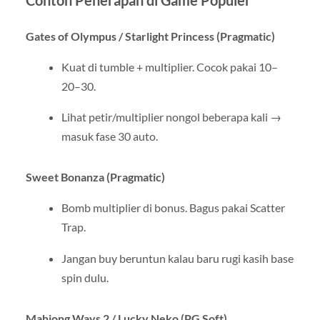
Contoh Penerapan di Game Populer
Gates of Olympus / Starlight Princess (Pragmatic)
Kuat di tumble + multiplier. Cocok pakai 10–
20–30.
Lihat petir/multiplier nongol beberapa kali →
masuk fase 30 auto.
Sweet Bonanza (Pragmatic)
Bomb multiplier di bonus. Bagus pakai Scatter
Trap.
Jangan buy beruntun kalau baru rugi kasih base
spin dulu.
Mahjong Ways 2 / Lucky Neko (PG Soft)