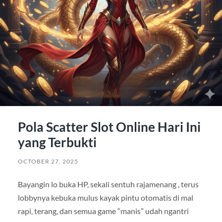
Pola Scatter Slot Online Hari Ini
yang Terbukti
OCTOBER 27, 2025
Bayangin lo buka HP, sekali sentuh rajamenang , terus
lobbynya kebuka mulus kayak pintu otomatis di mal
rapi, terang, dan semua game “manis” udah ngantri