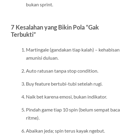
bukan sprint.
7 Kesalahan yang Bikin Pola “Gak
Terbukti”
Martingale (gandakan tiap kalah) – kehabisan
amunisi duluan.
Auto ratusan tanpa stop condition.
Buy feature bertubi-tubi setelah rugi.
Naik bet karena emosi, bukan indikator.
Pindah game tiap 10 spin (belum sempat baca
ritme).
Abaikan jeda; spin terus kayak ngebut.