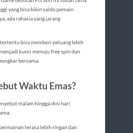
ggi yang bisa bikin saldo pemain
ya, ada rahasia yang jarang
tertentu bisa memberi peluang lebih
menjadi kunci menuju free spin dan
 bongkar bersama.
ebut Waktu Emas?
enyebut malam hingga dini hari
tama:
permainan terasa lebih ringan dan