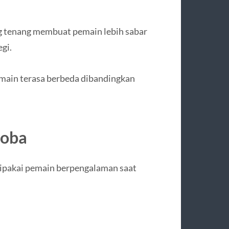
 tenang membuat pemain lebih sabar
gi.
ain terasa berbeda dibandingkan
coba
 dipakai pemain berpengalaman saat