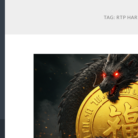
TAG:
RTP HARI