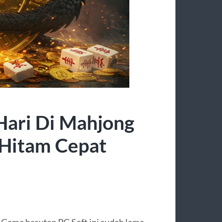
Hari Di Mahjong
 Hitam Cepat
 Game besutan PG Soft ini sudah lama