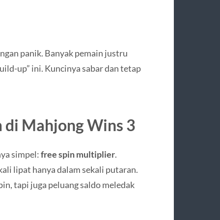
jangan panik. Banyak pemain justru
ild-up” ini. Kuncinya sabar dan tetap
 di Mahjong Wins 3
nya simpel:
free spin multiplier
.
ali lipat hanya dalam sekali putaran.
pin, tapi juga peluang saldo meledak