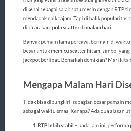
dikenal sebagai salah satu mesin dengan RTP tin
mendadak naik tajam. Tapi di balik popularitasn
dibicarakan:
pola scatter di malam hari
.
Banyak pemain lama percaya, bermain di waktu 
besar untuk memicu scatter hitam, simbol yang 
jackpot berlipat. Benarkah demikian? Mari kita
Mengapa Malam Hari Dis
Tidak bisa dipungkiri, sebagian besar pemain m
sebagai waktu emas. Kenapa? Ada dua alasan u
RTP lebih stabil
– pada jam ini, performa 