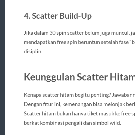
4. Scatter Build-Up
Jika dalam 30 spin scatter belum juga muncul, 
mendapatkan free spin beruntun setelah fase “bu
disiplin.
Keunggulan Scatter Hitam
Kenapa scatter hitam begitu penting? Jawaban
Dengan fitur ini, kemenangan bisa melonjak berk
Scatter hitam bukan hanya tiket masuk ke free s
berkat kombinasi pengali dan simbol wild.