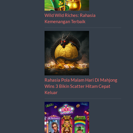
Wild Wild Riches: Rahasia
Kemenangan Terbaik
Rahasia Pola Malam Hari Di Mahjong
Wins 3 Bikin Scatter Hitam Cepat
Keluar