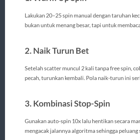
Lakukan 20–25 spin manual dengan taruhan kec
bukan untuk menang besar, tapi untuk membaca 
2. Naik Turun Bet
Setelah scatter muncul 2 kali tanpa free spin, co
pecah, turunkan kembali. Pola naik-turun ini ser
3. Kombinasi Stop-Spin
Gunakan auto-spin 10x lalu hentikan secara manu
mengacak jalannya algoritma sehingga peluang s