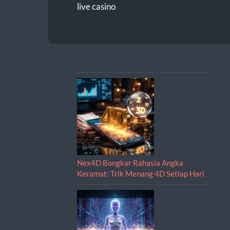
live casino
Nex4D Bongkar Rahasia Angka
Keramat: Trik Menang 4D Setiap Hari