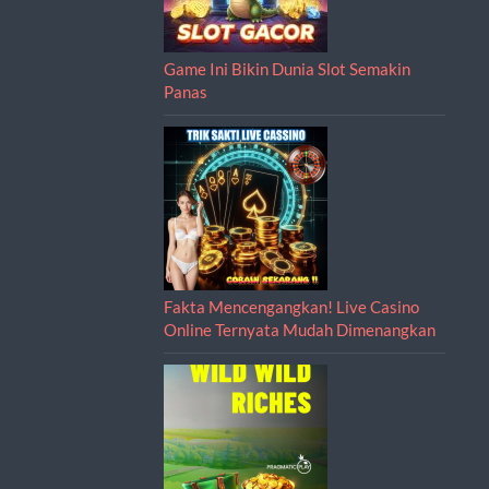
Game Ini Bikin Dunia Slot Semakin
Panas
Fakta Mencengangkan! Live Casino
Online Ternyata Mudah Dimenangkan