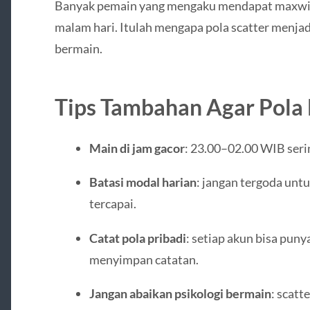
Banyak pemain yang mengaku mendapat maxwin h
malam hari. Itulah mengapa pola scatter menjad
bermain.
Tips Tambahan Agar Pola L
Main di jam gacor
: 23.00–02.00 WIB serin
Batasi modal harian
: jangan tergoda untu
tercapai.
Catat pola pribadi
: setiap akun bisa puny
menyimpan catatan.
Jangan abaikan psikologi bermain
: scatt