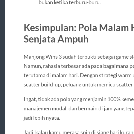
bukan ketika terburu-buru.
Kesimpulan: Pola Malam H
Senjata Ampuh
Mahjong Wins 3 sudah terbukti sebagai game sl
Namun, rahasia terbesar ada pada bagaimana p
terutama di malam hari. Dengan strategi warm up
scatter build-up, peluang untuk memicu scatter
Ingat, tidak ada pola yang menjamin 100% kemen
manajemen modal, dan bermain di jam yang tep
jadi lebih nyata.
Jadi, kalau kamu merasa spin di siang hari kuran