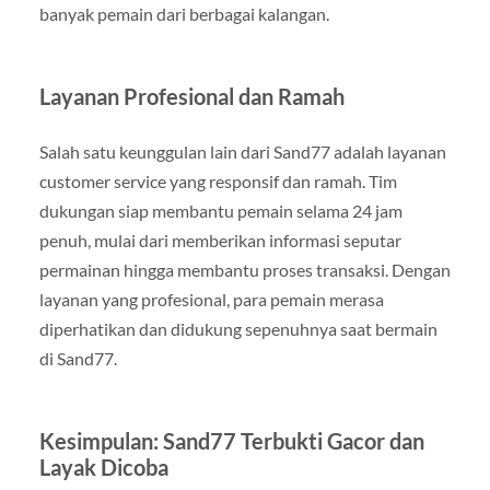
banyak pemain dari berbagai kalangan.
Layanan Profesional dan Ramah
Salah satu keunggulan lain dari Sand77 adalah layanan
customer service yang responsif dan ramah. Tim
dukungan siap membantu pemain selama 24 jam
penuh, mulai dari memberikan informasi seputar
permainan hingga membantu proses transaksi. Dengan
layanan yang profesional, para pemain merasa
diperhatikan dan didukung sepenuhnya saat bermain
di Sand77.
Kesimpulan: Sand77 Terbukti Gacor dan
Layak Dicoba