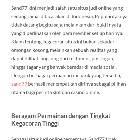
Sand77 kini menjadi salah satu situs judi online yang
sedang ramai dibicarakan di Indonesia. Popularitasnya
tidak datang begitu saja, melainkan dari bukti nyata
yang diperlihatkan oleh para member setiap harinya.
Klaim tentang kegacoran situs ini bukan sekadar
omongan kosong, melainkan sebuah realitas yang
dapat dilihat langsung dari testimoni, postingan,
hingga tagar yang banyak beredar di media sosial.
Dengan berbagai permainan menarik yang tersedia,
sand77
berhasil menempatkan dirinya sebagai pilihan
utama bagi pecinta slot dan casino online.
Beragam Permainan dengan Tingkat
Kegacoran Tinggi
Sebagai situs judi online terpercaya, Sand77 tidak